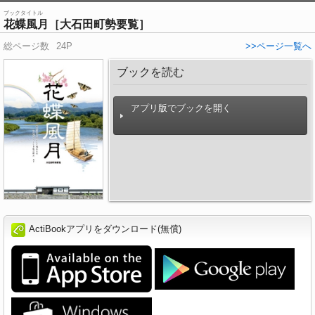
ブックタイトル
花蝶風月［大石田町勢要覧］
総ページ数
24P
>>ページ一覧へ
ブックを読む
アプリ版でブックを開く
ActiBookアプリをダウンロード(無償)