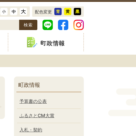
配色変更
町政情報
町政情報
予算書の公表
ふるさとCM大賞
入札・契約