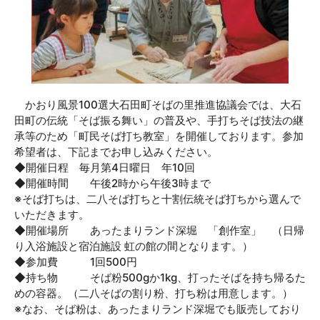
かおり風景100選大石田町そばの里推進協議会では、大石
田町の伝統「そば振る舞い」の普及や、手打ちそば技法の継
承等のため「町民そば打ち教室」を開催しております。参加
希望者は、下記までお申し込みください。
◆開催日程 毎月第4日曜日 年10回
◆開催時間 午後2時から午後3時まで
※そば打ちは、二八そば打ちと十割伝統そば打ちから選んで
いただきます。
◆開催場所 あったまりランド深堀 「創作室」 （日帰
り入浴施設と宿泊施設 虹の館の間となります。）
◆参加費 1回500円
◆持ち物 そば粉500gか1kg、打ったそばを持ち帰るた
めの容器。（二八そばの割り粉、打ち粉は用意します。）
※なお、そば粉は、あったまりランド深堀でも販売しており