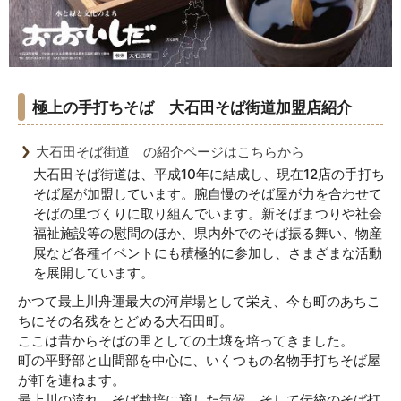
極上の手打ちそば 大石田そば街道加盟店紹介
大石田そば街道 の紹介ページはこちらから
大石田そば街道は、平成10年に結成し、現在12店の手打ち
そば屋が加盟しています。腕自慢のそば屋が力を合わせて
そばの里づくりに取り組んでいます。新そばまつりや社会
福祉施設等の慰問のほか、県内外でのそば振る舞い、物産
展など各種イベントにも積極的に参加し、さまざまな活動
を展開しています。
かつて最上川舟運最大の河岸場として栄え、今も町のあちこ
ちにその名残をとどめる大石田町。
ここは昔からそばの里としての土壌を培ってきました。
町の平野部と山間部を中心に、いくつもの名物手打ちそば屋
が軒を連ねます。
最上川の流れ、そば栽培に適した気候、そして伝統のそば打