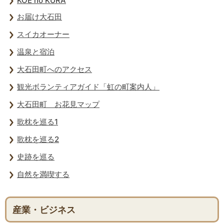
KOE no KURA
お届け大石田
スイカオーナー
温泉と宿泊
大石田町へのアクセス
観光ボランティアガイド「虹の町案内人」
大石田町 お花見マップ
歌枕を巡る1
歌枕を巡る2
史跡を巡る
自然を満喫する
産業・ビジネス