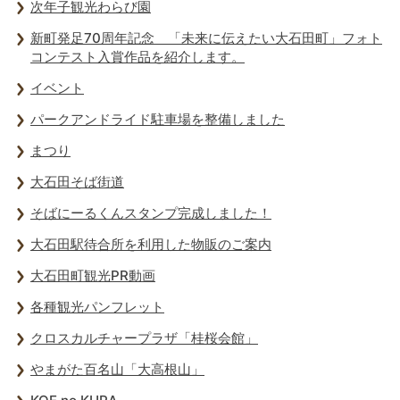
次年子観光わらび園
新町発足70周年記念 「未来に伝えたい大石田町」フォト
コンテスト入賞作品を紹介します。
イベント
パークアンドライド駐車場を整備しました
まつり
大石田そば街道
そばにーるくんスタンプ完成しました！
大石田駅待合所を利用した物販のご案内
大石田町観光PR動画
各種観光パンフレット
クロスカルチャープラザ「桂桜会館」
やまがた百名山「大高根山」